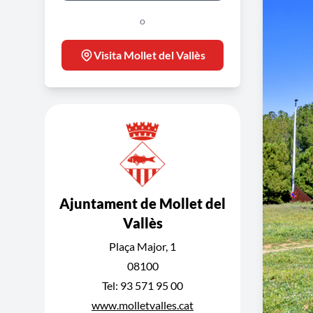
o
Visita Mollet del Vallès
Ajuntament de Mollet del
Vallès
Plaça Major, 1
08100
Tel: 93 571 95 00
www.molletvalles.cat