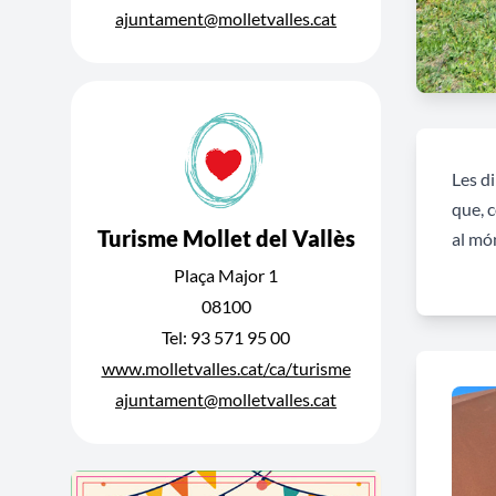
ajuntament@molletvalles.cat
Les di
que, c
Turisme Mollet del Vallès
al món
Plaça Major 1
08100
Tel: 93 571 95 00
www.molletvalles.cat/ca/turisme
ajuntament@molletvalles.cat