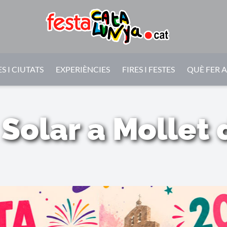
S I CIUTATS
EXPERIÈNCIES
FIRES I FESTES
QUÈ FER 
Solar a Mollet 