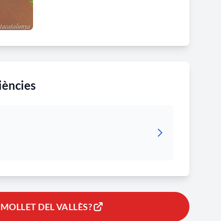
iències
MOLLET DEL VALLÈS?