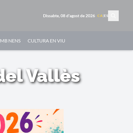
Dissabte, 08 d'agost de 2026
CA
|
ES
AMB NENS
CULTURA EN VIU
del Vallès