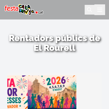
Rentadors públics de
El Rourell