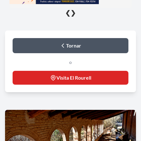
❮
❯
Tornar
o
Visita El Rourell