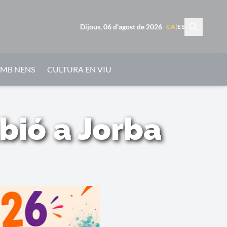
Dijous, 06 d'agost de 2026
CA
|
ES
AMB NENS
CULTURA EN VIU
bió a Jorba