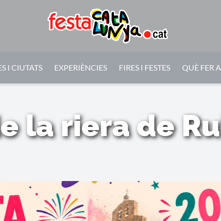
S I CIUTATS
EXPERIÈNCIES
FIRES I FESTES
QUÈ FER 
e la riera de Ru