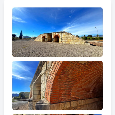
havia de passar per la ciutat del riu, allà on l’aigua i
el temps es confonen.
Així quedà en l’oblit un primer somni més recte,
aquell que volia anar de l’Aldea a Freginals. L’opció
tortosina traçà un altre destí: el tren s’endinsaria
per Santa Bàrbara, on el 19 de març de 1867 el
primer comboi va deixar anar el seu alè de vapor i
esperança. Des d’aleshores, el poble sentiria el seu
batec acompassat amb el pas del ferrocarril. I
encara que la línia hagi emmudit, l’estació i alguns
edificis annexos romanen com ombres dignes d’un
passat que no vol del tot adormir-se.
Al quilòmetre 178,3 d’aquell vell camí de ferro —al
tram Tortosa-Ulldecona—, el pont s’alçava valent