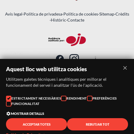
Avís legal
·
Política de privadesa
·
Política de cookies
·
Sitemap
·
Crèdits
·
Històric
·
Contacte
Aquest lloc web utilitza cookies
Utilitzem galetes tècniques i analítiques per millorar el
SUBSCRIU-TE AL BUTLLETÍ
funcionament del servei i analitzar l'ús de l'aplicació.
Telèfon:
938046359
ESTRICTAMENT NECESSÀRIES
RENDIMENT
PREFERÈNCIES
FUNCIONALITAT
Correu:
festacatalunya@festacatalunya.cat
MOSTRAR DETALLS
ACCEPTAR TOTES
REBUTJAR TOT
© 2026 ·
FestaCatalunya
— Tots els drets reservats · Web
desenvolupada amb ❤️ per
CompsaOnline