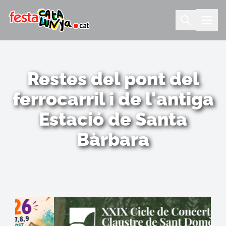
Restes del pont del
ferrocarril i de l'antiga
Estació de Santa
Bàrbara