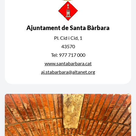
Ajuntament de Santa Bàrbara
Pl. Cid i Cid, 1
43570
Tel: 977 717 000
www.santabarbara.cat
aj.stabarbara@altanet.org