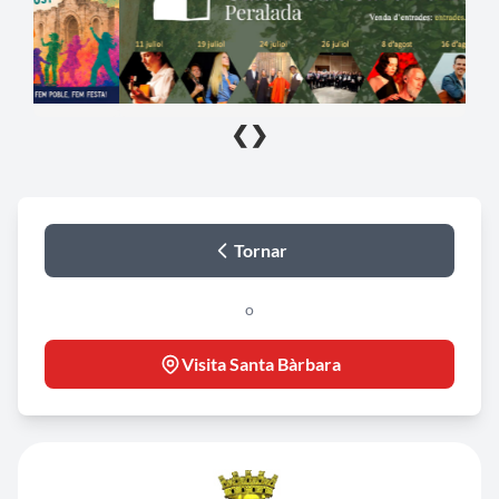
❮
❯
Tornar
o
Visita Santa Bàrbara