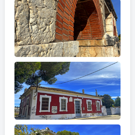
damunt el barranc del Pelòs, allà on l’antic camí
d’Amposta cercava pas. La seva presència era
necessària, com un pont de metàfora entre dos
mons: el de la terra i el de l’avenç. Amb els anys, la
modernitat va remoure el paisatge, i les seves
restes, fidels però cansades, foren traslladades a un
nou racó on encara evoquen el so dels eixos i el
tremolor dels rails.
El 9 d’agost de 1996 el darrer tren va travessar
aquell silenci antic. Després, només el vent. Santa
Bàrbara, l’únic municipi que havia tingut l’estació al
cor del seu nucli, restà amb les vies com cicatrius
nobles d’una època que ja marxava. Quatre vies de
sobrepàs dibuixaven la seva importància: la
general, dues sense andana que servien el petit moll
i el magatzem, i una més, particular, de Campsa —