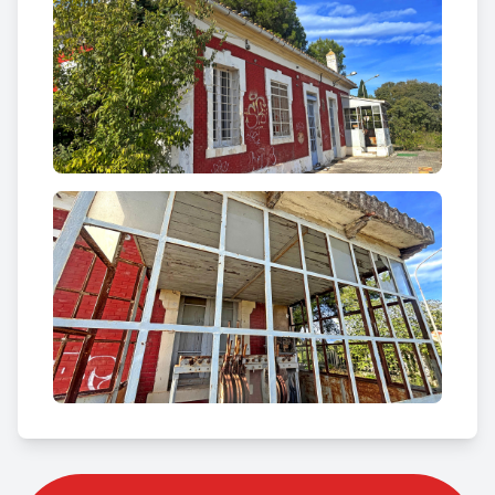
potser ja muda quan arribava el final del segle.
Avui, allà on el tren ja no passa, encara sembla
sentir-se el murmuri del ferro, el xiuxiueig de les
rodes contra la memòria. El ferrocarril, més que una
via, fou una línia de vida: un traç de metall que unia
pobles, destins i somnis sota la mateixa veu del
progrés.