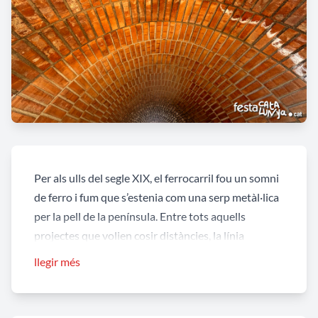
Per als ulls del segle XIX, el ferrocarril fou un somni
de ferro i fum que s’estenia com una serp metàl·lica
per la pell de la península. Entre tots aquells
projectes que volien cosir distàncies, la línia
Barcelona-València brillava com una promesa
llegir més
d’unió i progrés. Quan el traçat arribà a les terres de
l’Ebre, fou el pes de Tortosa —la seva veu política, el
seu batec econòmic— qui inclinà la balança: el tren