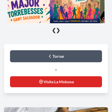
❮
❯
Tornar
o
Visita La Molsosa