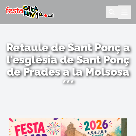
Retaule de Sant Ponç a
l'església de Sant Ponç
de Prades a la Molsosa
***