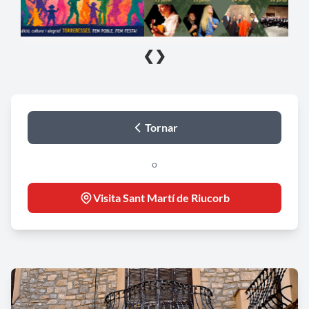
❮
❯
Tornar
o
Visita Sant Martí de Riucorb