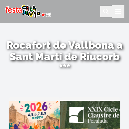
Rocafort de Vallbona a
Sant Martí de Riucorb
***