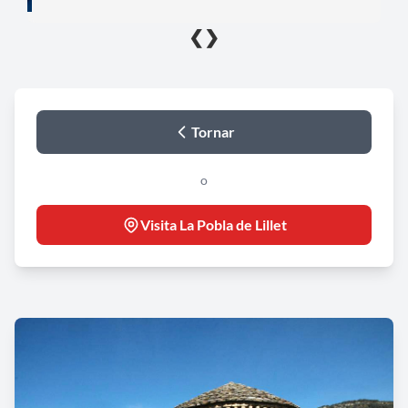
❮
❯
Tornar
o
Visita La Pobla de Lillet