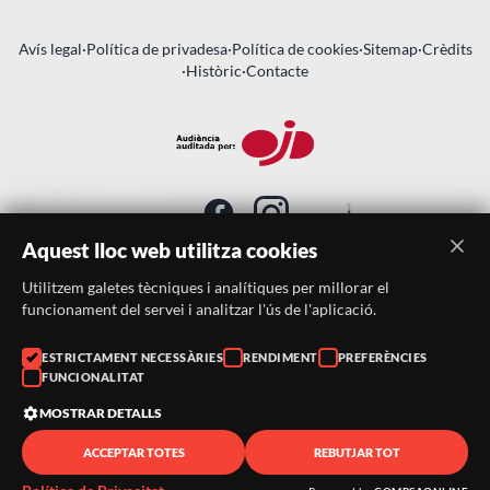
Avís legal
·
Política de privadesa
·
Política de cookies
·
Sitemap
·
Crèdits
·
Històric
·
Contacte
Aquest lloc web utilitza cookies
Utilitzem galetes tècniques i analítiques per millorar el
SUBSCRIU-TE AL BUTLLETÍ
funcionament del servei i analitzar l'ús de l'aplicació.
Telèfon:
938046359
ESTRICTAMENT NECESSÀRIES
RENDIMENT
PREFERÈNCIES
FUNCIONALITAT
Correu:
festacatalunya@festacatalunya.cat
MOSTRAR DETALLS
ACCEPTAR TOTES
REBUTJAR TOT
© 2026 ·
FestaCatalunya
— Tots els drets reservats · Web
desenvolupada amb ❤️ per
CompsaOnline