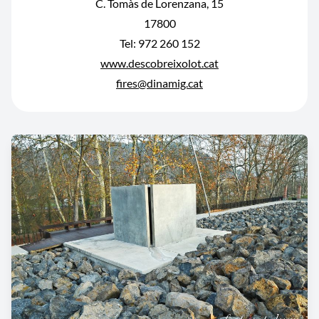
C. Tomàs de Lorenzana, 15
17800
Tel: 972 260 152
www.descobreixolot.cat
fires@dinamig.cat