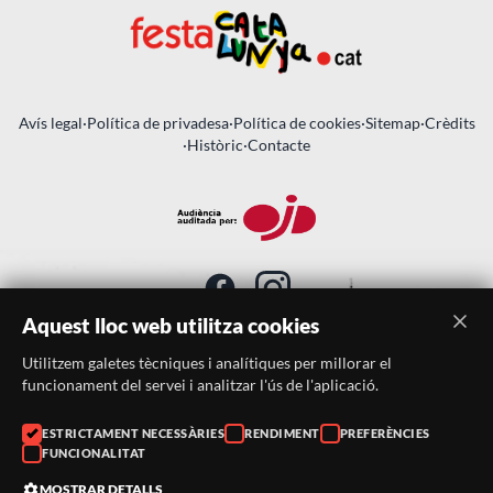
Avís legal
·
Política de privadesa
·
Política de cookies
·
Sitemap
·
Crèdits
·
Històric
·
Contacte
Aquest lloc web utilitza cookies
Utilitzem galetes tècniques i analítiques per millorar el
SUBSCRIU-TE AL BUTLLETÍ
funcionament del servei i analitzar l'ús de l'aplicació.
Telèfon:
938046359
ESTRICTAMENT NECESSÀRIES
RENDIMENT
PREFERÈNCIES
FUNCIONALITAT
Correu:
festacatalunya@festacatalunya.cat
MOSTRAR DETALLS