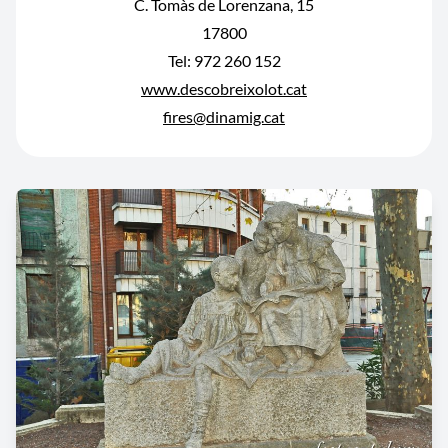
C. Tomàs de Lorenzana, 15
17800
Tel: 972 260 152
www.descobreixolot.cat
fires@dinamig.cat