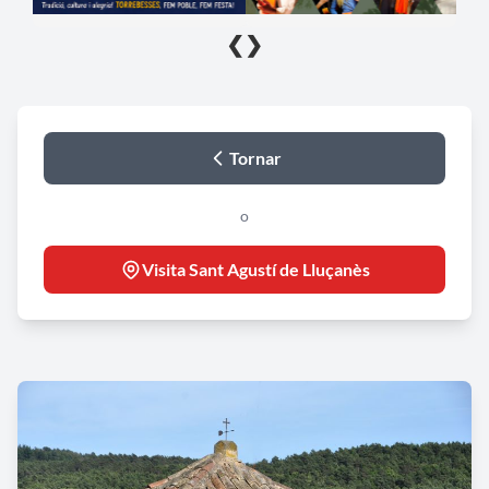
❮
❯
Tornar
o
Visita Sant Agustí de Lluçanès