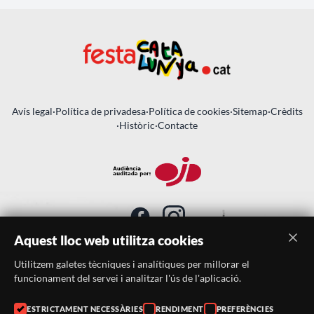
Avís legal
·
Política de privadesa
·
Política de cookies
·
Sitemap
·
Crèdits
·
Històric
·
Contacte
Aquest lloc web utilitza cookies
Utilitzem galetes tècniques i analítiques per millorar el
SUBSCRIU-TE AL BUTLLETÍ
funcionament del servei i analitzar l'ús de l'aplicació.
Telèfon:
938046359
ESTRICTAMENT NECESSÀRIES
RENDIMENT
PREFERÈNCIES