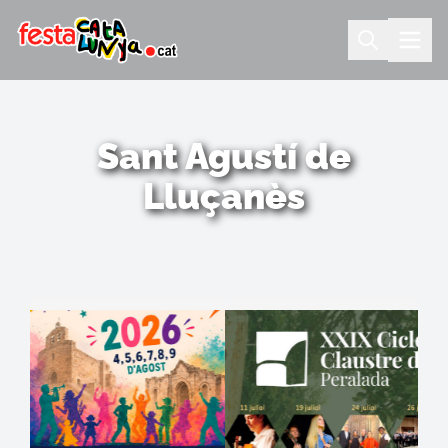
Sant Agustí de
Lluçanès