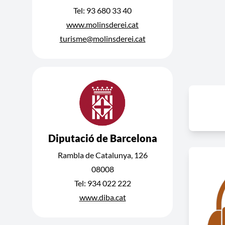
Tel: 93 680 33 40
www.molinsderei.cat
turisme@molinsderei.cat
Diputació de Barcelona
Rambla de Catalunya, 126
08008
Tel: 934 022 222
www.diba.cat