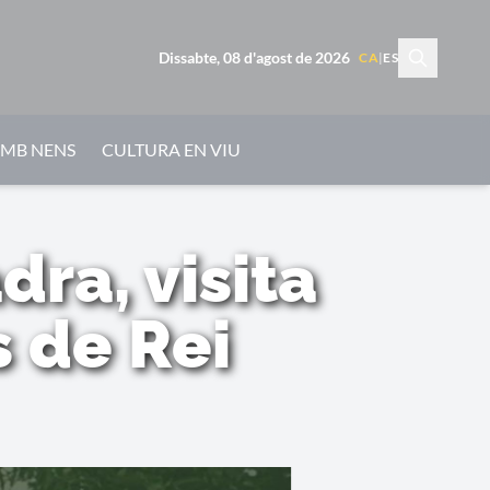
Dissabte, 08 d'agost de 2026
CA
|
ES
AMB NENS
CULTURA EN VIU
ra, visita
 de Rei