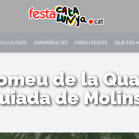
S I CIUTATS
EXPERIÈNCIES
FIRES I FESTES
QUÈ FER 
omeu de la Quad
uiada de Molins