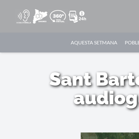
AQUESTA SETMANA
POBLE
Sant Bart
audiog