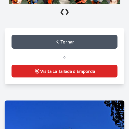
❮
❯
Tornar
o
Visita La Tallada d'Empordà