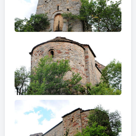
migdia.
És una
església de planta trapezial,
de
nau i absis
semicircular precedit per un espai presbiteral a
manera de transsepte.
Inicialment el murs eren
més prims perquè la coberta era amb embigat. Més
endavant,
cap al segle XII la nau es va cobrir amb
volta de canó,
fet que va obligar a
reforçar les
parets amb arcs formers
que només s’han
conservat a la part nord, doncs aquesta volta
s’esfondrà i es va substituir altra vegada per una
coberta d’embigat.
La
capçalera està formada per un absis i dues
absidioles semicirculars
que exteriorment
transcendeixen molt poc i en forma quadrangular.
L’
absis principal
és llis i presenta una
finestra al mig