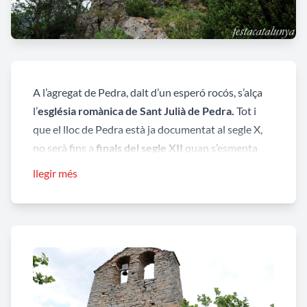
A l’agregat de Pedra, dalt d’un esperó rocós, s’alça
l’
església romànica de Sant Julià de Pedra.
Tot i
que el lloc de Pedra està ja documentat al segle X,
no serà fins a
finals del segle XII
quan s’esmenta
per primera vegada l’església, en ésser saquejada i
llegir més
profanada pels càtars. A les ressenyes de les visites
pastorals el segle XIV apareix ja citada com Sant
Julià de Pedra. El
temple actual
respon a la
restauració feta
per la Generalitat de Catalunya
els anys 1983-1984,
recuperant el temple
que
havia estat
saquejat i incendiat el 1936,
del qual
s’havien esfondrat la volta i el mur meridional o de