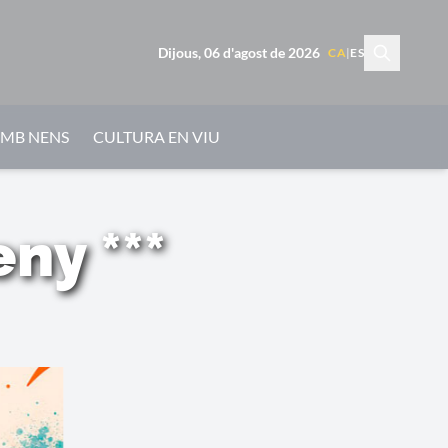
Dijous, 06 d'agost de 2026
CA
|
ES
AMB NENS
CULTURA EN VIU
ny ***