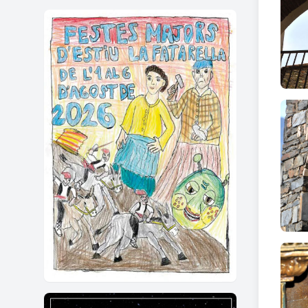
Curi
El ca
El cam
trobe
punt;
podri
Proba
nau de
El ca