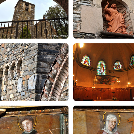
ositats
mpanar inclinat de l'església de Sant Julià del Montseny
panar del segle XII és de torre quadrada, de carreu i paredat. És l'e
m, sota el cos de les campanes, una arcuació cega a cada costat, co
 les dovelles i la clau són de petites dimensions. En els angles de
en ser de l'antic campanar.
blement els recurreguts d'aigua subterranis, varen
inclinar la tor
 l'església, que està al seu costat li fa de contrafort i atesa l'alçad
mpanar és d'una alçada de 13,6 m i té un desplom de 0,77 m.