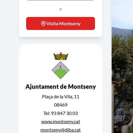
o
Visita Montseny
Ajuntament de Montseny
Plaça de la Vila, 11
08469
Tel: 93 847 30 03
www.montseny.cat
montseny@diba.cat