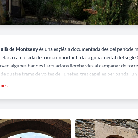
Julià de Montseny
és una església documentada des del període me
lada i ampliada de forma important a la segona meitat del segle XVII
rven algunes bandes i arcuacions llombardes al campanar de torre qu
 de quatre trams de voltes de llunetes, tres capelles per banda i un
 més
façana principal hi ha la porta d’accés, amb una senzilla decoració
ssumpció de Maria de l'any 1954. Conserva la inscripció de la data 
ció de l’església: el 28 de març de 1767. La resta de decoració és un
terior es conserven restes dels retaules de Sant Marçal i Santa Anas
 del segle XVI.