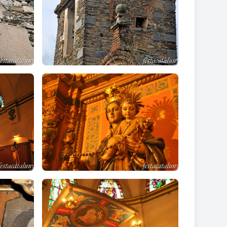
lement més clar de l'antiga església, ja que en ell
mposta per una sèrie de quatre petits arcs de mig
l sostre hi ha unes columnetes romàniques que
re del campanar -inclinació de 3,35º-.
Amb tot, la
a del mateix, està garantida la seva seguretat.