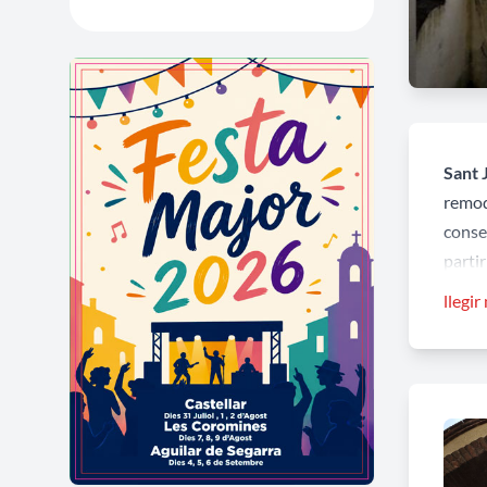
Sant 
remode
conse
partir
llegir
A la 
de l'A
amplia
A l’in
també