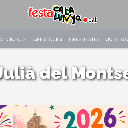
S I CIUTATS
EXPERIÈNCIES
FIRES I FESTES
QUÈ FER 
Julià del Montse