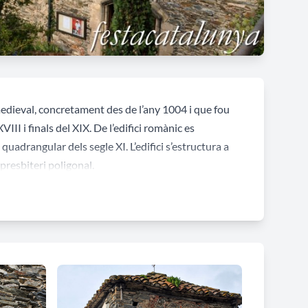
dieval, concretament des de l’any 1004 i que fou
I i finals del XIX. De l’edifici romànic es
adrangular dels segle XI. L’edifici s’estructura a
 presbiteri poligonal.
, damunt la qual trobem una fornícula amb la imatge
de la construcció de la façana i de la primera
 senzill ull de bou.
tàsia, dels segles XVI i XVIII, i una pica baptismal