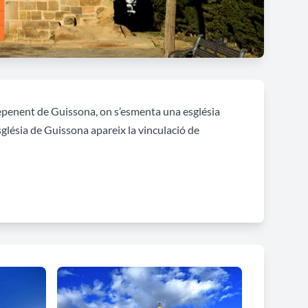
epenent de Guissona, on s’esmenta una església
sglésia de Guissona apareix la vinculació de
bar del segle XIII al XIV, tenint en compte que el
osa l’existència d'una nova església que podria ser la
 construïda a base de grans filades de carreus
leugerament descentrada amb una rosassa en la part
igües. L'interior de l'ermita presenta una nau amb un