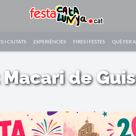
S I CIUTATS
EXPERIÈNCIES
FIRES I FESTES
QUÈ FER 
 Macari de Gui