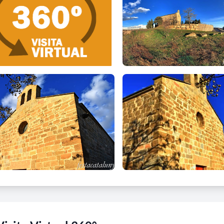
retallat on s'obre una petita espitllera i una coberta amb arc apun
ana est.