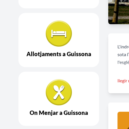
L'ind
Allotjaments a Guissona
sota l
l'esg
L’orig
llegir
1304 e
de San
Es tr
On Menjar a Guissona
irreg
centra