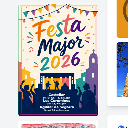
absis 
la faç