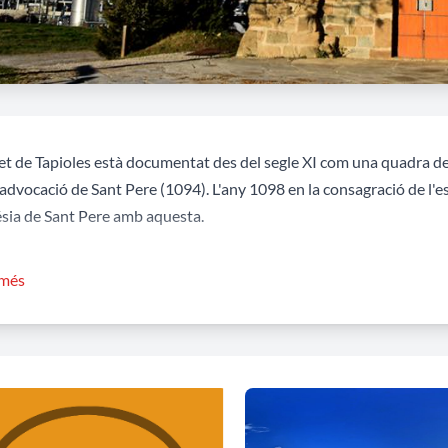
ret de Tapioles està documentat des del segle XI com una quadra d
’advocació de Sant Pere (1094). L'any 1098 en la consagració de l'e
lésia de Sant Pere amb aquesta.
en, però, de l’
ermita de Sant Macari
potser es remuntaria en el tom
 més
s troba documentada l'església de Sant Pere el Vell, i per tant sup
t Macari. Es creu que tingué culte fins a finals del segle XVIII.
acta d’una ermita romànica d'una sola nau i planta rectangular. Està
ulars de pedra. La façana principal presenta una porta de llinda l
l del mur que il·lumina l'interior de la nau. La coberta és a dues a