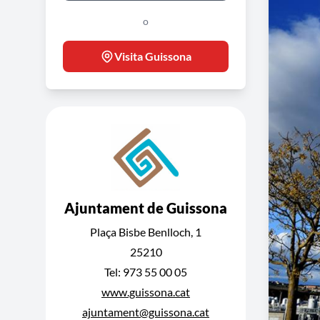
o
Visita Guissona
Ajuntament de Guissona
Plaça Bisbe Benlloch, 1
25210
Tel: 973 55 00 05
www.guissona.cat
ajuntament@guissona.cat