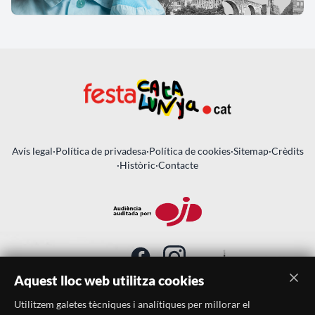
Avís legal
·
Política de privadesa
·
Política de cookies
·
Sitemap
·
Crèdits
·
Històric
·
Contacte
Aquest lloc web utilitza cookies
Utilitzem galetes tècniques i analítiques per millorar el
SUBSCRIU-TE AL BUTLLETÍ