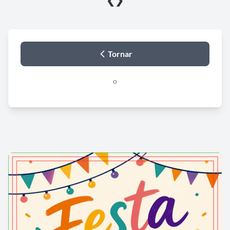
❮
❯
Tornar
o