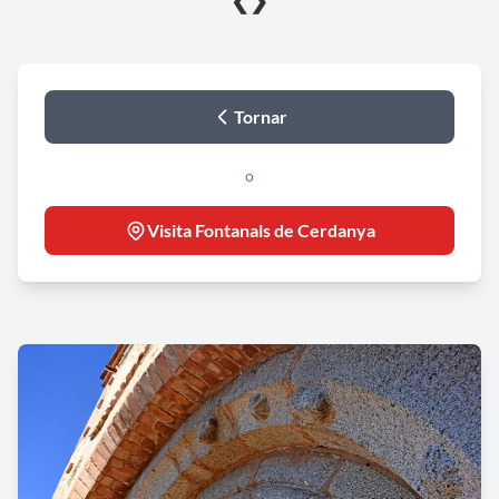
❮
❯
Tornar
o
Visita Fontanals de Cerdanya