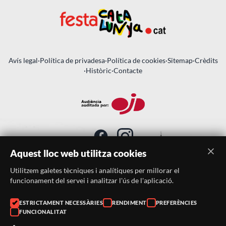
Avís legal
·
Política de privadesa
·
Política de cookies
·
Sitemap
·
Crèdits
·
Històric
·
Contacte
Aquest lloc web utilitza cookies
Utilitzem galetes tècniques i analítiques per millorar el
SUBSCRIU-TE AL BUTLLETÍ
funcionament del servei i analitzar l'ús de l'aplicació.
Telèfon:
938046359
ESTRICTAMENT NECESSÀRIES
RENDIMENT
PREFERÈNCIES
FUNCIONALITAT
Correu:
festacatalunya@festacatalunya.cat