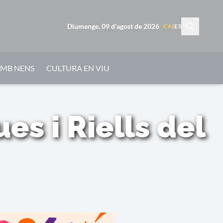
Diumenge, 09 d'agost de 2026
CA
|
ES
AMB NENS
CULTURA EN VIU
s i Riells del