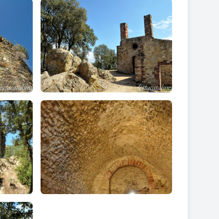
na altra a migjorn
. Les
restes de la porta, l’ull de
ça malmeses.