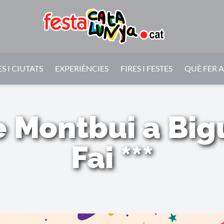
S I CIUTATS
EXPERIÈNCIES
FIRES I FESTES
QUÈ FER 
 Montbui a Bigue
Fai ***