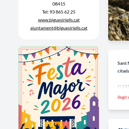
08415
Tel: 93 865 62 25
www.biguesiriells.cat
ajuntament@biguesiriells.cat
Sant 
citad
El
115
retor
llegir
funci
aban
Es tr