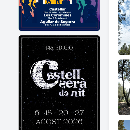
esfèr
bou i