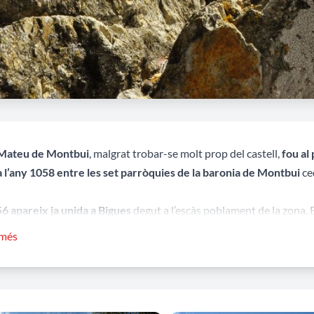
Mateu de Montbui
, malgrat trobar-se molt prop del castell,
fou al
a l’any 1058 entre les set parròquies de la baronia de Montbui
ce
6 apareix ja unida a Bigues
degut a l’escàs poblament de la zona. 
nà a Bigues.
Al segle XVIII
es va construir una nova església al pla 
 més
ó de parròquia
. Al segle XIX la de can Carreres va perdre les funcio
donada.
acta d’una
església d’una sola nau coberta amb volta de canó i en