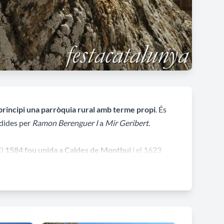
 principi una parròquia rural amb terme propi
. És
dides per
Ramon Berenguer I
a
Mir Geribert
.
El
1584 fou unida a Caldes de Montbui
i el 1623
prop de can Carreres, i
Sant Mateu va perdre la
ns de parròquia i l’església del castell fou
capçalada per un absis de ferradura de volta