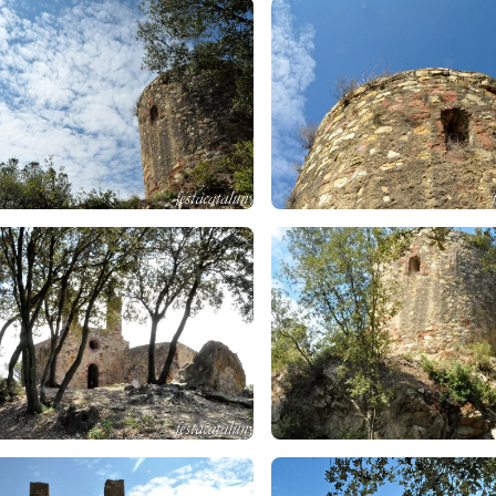
ica d’època pre-romànica
. Resten
dues finestres, una a l’absis i u
 el campanar de cadireta
, encara que
més tardanes
, es troben for