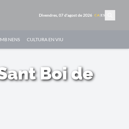
Divendres, 07 d'agost de 2026
CA
|
ES
AMB NENS
CULTURA EN VIU
Sant Boi de