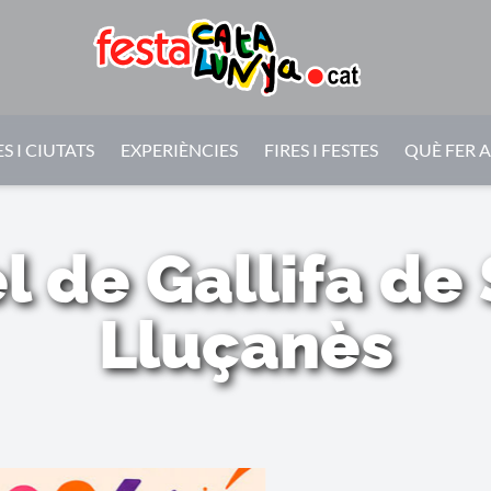
S I CIUTATS
EXPERIÈNCIES
FIRES I FESTES
QUÈ FER 
l de Gallifa de 
Lluçanès