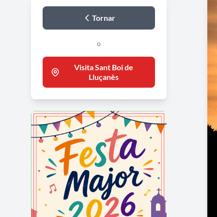
Tornar
o
Visita Sant Boi de
Lluçanès