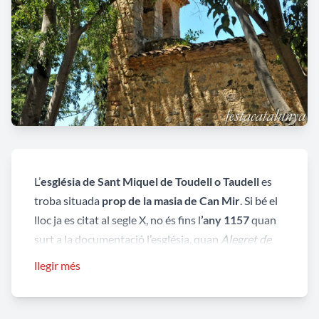
L’
església de Sant Miquel de Toudell o Taudell
es
troba situada
prop de la masia de Can Mir
. Si bé el
lloc ja es citat al segle X, no és fins l
’any 1157
quan
surt a la documentació l’església, quan
Alegret de
Toudell
en va fer donació
de la mateixa
a les
llegir més
esglésies de Sant Pere i Santa Maria d'Ègara
. Més
endavant fou parròquia de la quadra del mateix
nom.