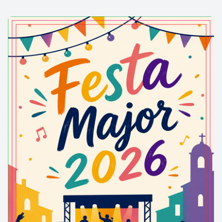
L'església
sofrí reformes en el segle XVIII
,
especialment a la façana;
en aquest moment es
construí el campanar de cadireta de dos ulls
, una
mica desplaçat respecte de l’eix central de l’edifici,
cobert per una petita teulada a quatre vessants,
amb decoració de caps de teula i de dents de serra
sota el ràfec. Amb el temps perdé el caràcter de
parròquia, encara que el cementiri del voltant va ser
utilitzat fins l'any 1874.
Es tracta d’una
església romànica d'una sola nau
rectangular, capçada per un absis semicircular
.
La
nau està coberta per una volta de
canó
.
L’absis,
amb una coberta molt aplanada
formant un arc carpanell,
presenta a l’exterior una