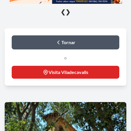
❮
❯
Tornar
o
Visita Viladecavalls