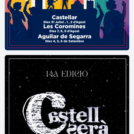
decoració d’arquets cecs i bandes llombardes
. La
teulada és a dues vessants, amb decoració de caps
de teula al llarg de les cornises laterals sota la
coberta. El parament dels seus murs és de pedres
mal tallades i reble; i solament les pedres
cantoneres són carreus treballats. A la façana oest
hi ha la
porta d'entrada d'arc de mig punt fet amb
grans dovelles,
i per sobre hi ha una petita
obertura que a la part exterior és rodona i a
l'interior un quadrat amb una reixa.
A l'exterior, i adossada a la façana principal, hi ha
r
estes d'una portalada
que sembla indicar l'accés
d'una antiga entrada a un recinte
tancat,
possiblement l'antic cementiri
.