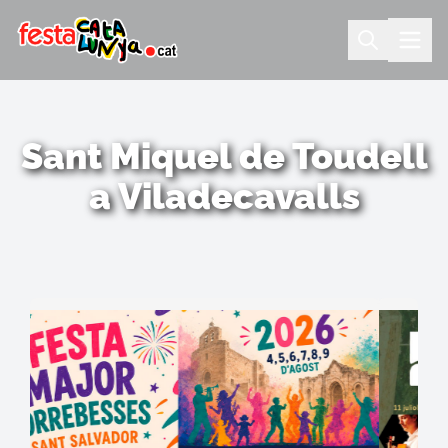
Sant Miquel de Toudell
a Viladecavalls