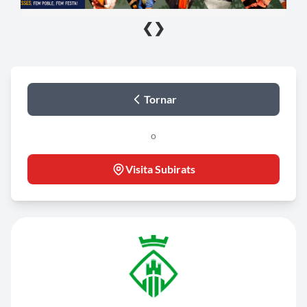
❮
❯
Tornar
o
Visita Subirats