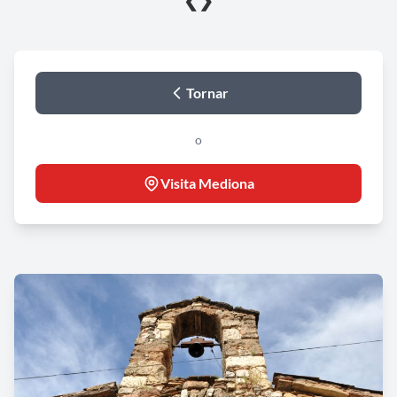
❮
❯
Tornar
o
Visita Mediona