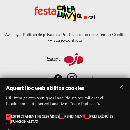
Avís legal
·
Política de privadesa
·
Política de cookies
·
Sitemap
·
Crèdits
·
Històric
·
Contacte
Aquest lloc web utilitza cookies
Utilitzem galetes tècniques i analítiques per millorar el
SUBSCRIU-TE AL BUTLLETÍ
funcionament del servei i analitzar l'ús de l'aplicació.
Telèfon:
938046359
ESTRICTAMENT NECESSÀRIES
RENDIMENT
PREFERÈNCIES
FUNCIONALITAT
Correu:
festacatalunya@festacatalunya.cat