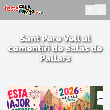
Sant Pere Vell al
cementiri de Salàs de
Pallars