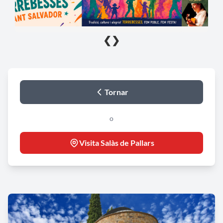
❮
❯
Tornar
o
Visita Salàs de Pallars