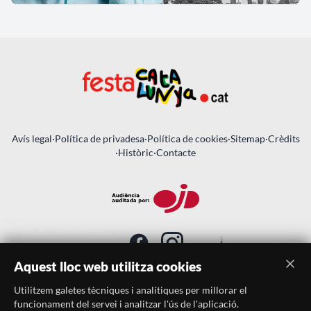
Avís legal
·
Política de privadesa
·
Política de cookies
·
Sitemap
·
Crèdits
·
Històric
·
Contacte
Aquest lloc web utilitza cookies
Utilitzem galetes tècniques i analítiques per millorar el
SUBSCRIU-TE AL BUTLLETÍ
funcionament del servei i analitzar l'ús de l'aplicació.