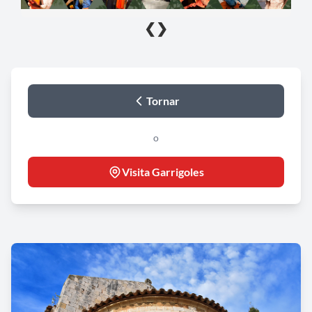
❮
❯
Tornar
o
Visita Garrigoles