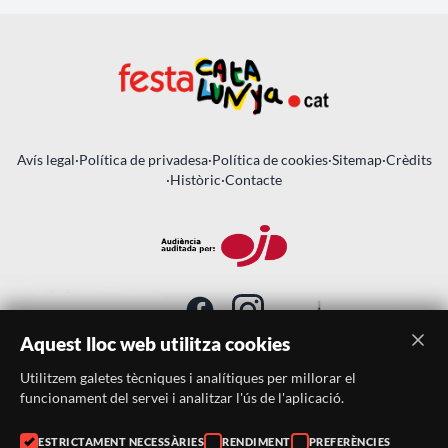
Avís legal
·
Política de privadesa
·
Política de cookies
·
Sitemap
·
Crèdits
·
Històric
·
Contacte
Aquest lloc web utilitza cookies
Utilitzem galetes tècniques i analítiques per millorar el
SUBSCRIU-TE AL BUTLLETÍ
funcionament del servei i analitzar l'ús de l'aplicació.
ESTRICTAMENT NECESSÀRIES
RENDIMENT
PREFERÈNCIES
Telèfon:
938046359