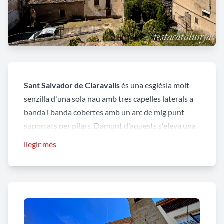
Sant Salvador de Claravalls
és una església molt
senzilla d'una sola nau amb tres capelles laterals a
banda i banda cobertes amb un arc de mig punt
suportats per pilars. Damunt d'aquests s'eleva una
tribuna. L'absis és poligonal. El presbiteri igual que
llegir més
tota l'església és cobert per una volta de canó
recoberta de nervis que s'entrellacen entre si
adoptant una forma romboïdal.
A cada banda dels peus de l'església hi ha dos grans
òculs que donen llum a l'església. A sobre del cor