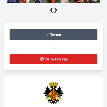
❮
❯
Tornar
o
Visita Tàrrega