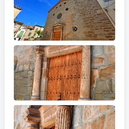
s'eleva una tribuna de grans dimensions.
Exteriorment cal destacar la porta d'accés que és
d'estil renaixentista, allindada i flanquejada per
dues columnes estriades sostingudes per un alt
basament i capitell dòric. Aquestes sostenen un fris
amb una inscripció gravada: "
TRANS FIGURATIO
DOMINI
" i un frontó triangular.
El campanar consta de tres cossos, clarament
diferenciats, amb una estructura quadrangular.
Aquest és cobert per una balustrada on en els
extrems s'adossen quatre grans boles exemptes.