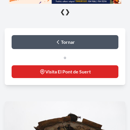
❮
❯
Tornar
o
Visita El Pont de Suert