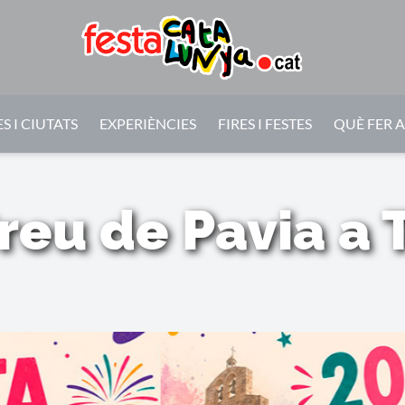
S I CIUTATS
EXPERIÈNCIES
FIRES I FESTES
QUÈ FER 
reu de Pavia a 