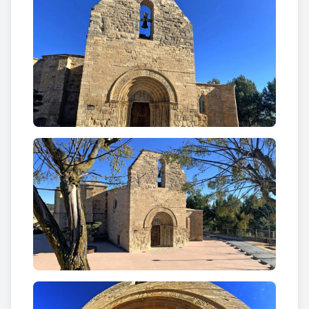
escuts...). Els
capitells, tots ells esculturats,
representen elements vegetals, escenes
al·legòriques... i la llegenda de
Pere II de Queralt,
alliberat pels àrabs després de lluitar amb un lleó
(qui sap si l’origen del lleó rampant de l’escut
nobiliari dels Queralt). Les arquivoltes emmarquen
el timpà, amb la representació de la
Verge i el Nen
al centre,
flanquejada per
l’Adoració dels Mags
a
l’esquerra i l’
Anunciació
a la dreta. Als extrems,
altres dues representacions completen l’escena, la
presentació dels Mags al rei Herodes,
a l’esquerra,
i la
fugida a Egipte,
a la dreta.
A l’interior del temple es conserva
el sepulcre de
Pere V de Queralt
i la seva esposa Alamanda de
Rocabertí –hi ha autors que parlen de Francesca de