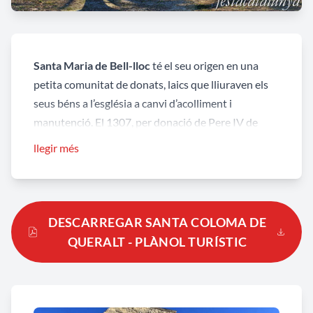
Santa Maria de Bell-lloc
té el seu origen en una
petita comunitat de donats, laics que lliuraven els
seus béns a l’església a canvi d’acolliment i
manutenció. El 1307, per donació de Pere IV de
Queralt, s’hi establí l’orde de la Mercè fins la
llegir més
desamortització de Mendizábal el 1835.
Originalment era un temple d’una sola nau d’estil
romànic tardà. Posteriorment es cobrí amb volta de
DESCARREGAR SANTA COLOMA DE
creueria i durant el segle XIV s’afegí el creuer i la
QUERALT - PLÀNOL TURÍSTIC
capella de Sant Pere. A l’exterior destaca per la seva
qualitat artística
la portalada
amb arquivoltes en
gradació, alternant les llises amb les decorades, que
presenten variats motius (corda, cistelleria,