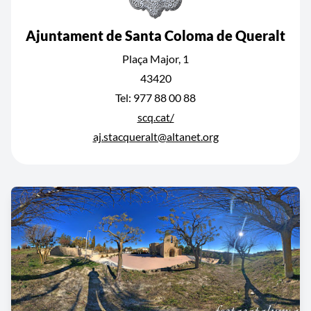
Ajuntament de Santa Coloma de Queralt
Plaça Major, 1
43420
Tel: 977 88 00 88
scq.cat/
aj.stacqueralt@altanet.org