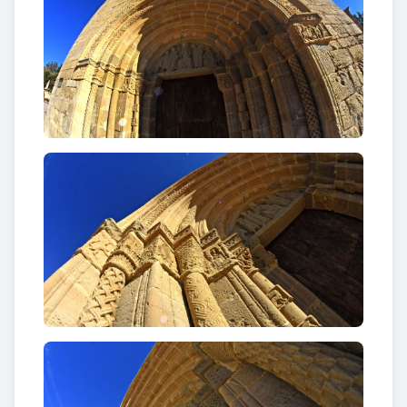
Castellnou– qui sembla que finalment no fou
enterrada-. El seu fill, Dalmau I de Queralt i de
Rocabertí, l’any 1368 va encarregar l’obra a
Esteban de Buegos, Pere Aguilar i a l'escultor local
Pere Ciroll. Dos anys després trobem el sarcòfag
acabat. És una magnífica obra de pedra esculpida
que ens recorda els sarcòfags reials de Santes
Creus.
Destaquen les figures jacents dels protagonistes.
Pere de Queralt es representa abillat de cavaller
amb l’armadura completa, amb espasa, cota de
malla i el corresponent casc. Descansa damunt un
coixí ornat amb l’escut dels Queralt. Els peus li
reposen sobre el cos d’un lleó que està menjant un
porc senglar. La seva esposa apareix amb actitud
molt serena i vestuari molt auster només alterat