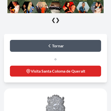
❮
❯
Tornar
o
Visita Santa Coloma de Queralt