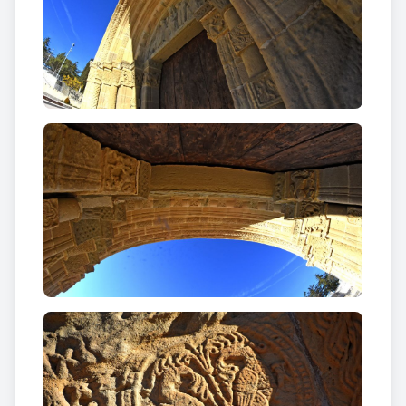
per un rosari damunt el pit, un petit collar i la
diadema als cabells. El cap reposa damunt un coixí
ricament decorat amb elements nobiliaris i els peus
damunt un gos.
Als laterals hi ha escenes de dol. Destaca la
capçalera amb un cavaller que cau del cavall, i als
peus, un escut invertit i l'estendard baix.
A l’interior del Santuari destaca també la i
matge
gòtica de Santa Maria de Bell-lloc
tallada en fusta i
l’original de
la creu gòtica
, que hi ha a la Font del
Comtes.
Curiositats