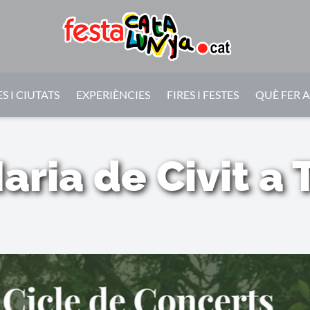
S I CIUTATS
EXPERIÈNCIES
FIRES I FESTES
QUÈ FER 
aria de Civit a 