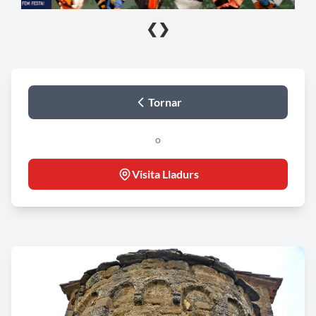
❮
❯
Tornar
o
Visita Lladurs