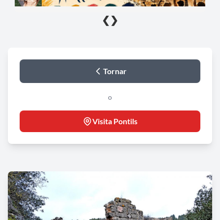
❮
❯
Tornar
o
Visita Pontils