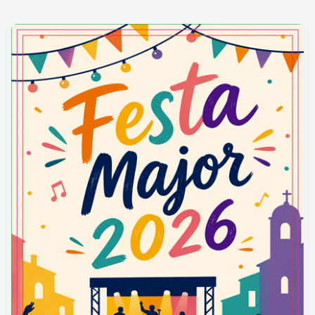
porxo que protegeix l’entrada, un espai que
permetia la trobada i reunió dels veïns i fidels de la
contrada. Malgrat s’ha qualificat aquest edifici com
pre-romànic, bàsicament es tracta d’una obra
tardana situada ja al segle XII.
La decoració de l’interior, ben conservada, és
moderna.