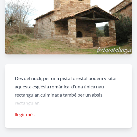
Des del nucli, per una pista forestal podem visitar
aquesta església romànica, d’una única nau
rectangular, culminada també per un absis
rectangular.
llegir més
S’hi accedeix per una porta situada al mur sud-oest,
en el qual s’alça el campanar d’espadanya, gairebé
de torre, de construcció posterior, a l’igual que el