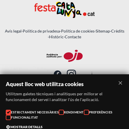
Avís legal
·
Política de privadesa
·
Política de cookies
·
Sitemap
·
Crèdits
·
Històric
·
Contacte
Aquest lloc web utilitza cookies
Utilitzem galetes tècniques i analítiques per millorar el
SUBSCRIU-TE AL BUTLLETÍ
funcionament del servei i analitzar l'ús de l'aplicació.
ESTRICTAMENT NECESSÀRIES
RENDIMENT
PREFERÈNCIES
Telèfon:
938046359
FUNCIONALITAT
Correu:
festacatalunya@festacatalunya.cat
MOSTRAR DETALLS