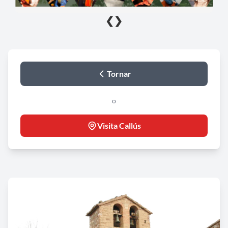
❮
❯
Tornar
o
Visita Callús