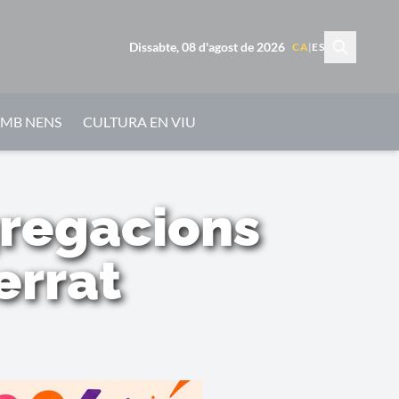
Dissabte, 08 d'agost de 2026
CA
|
ES
AMB NENS
CULTURA EN VIU
gregacions
errat