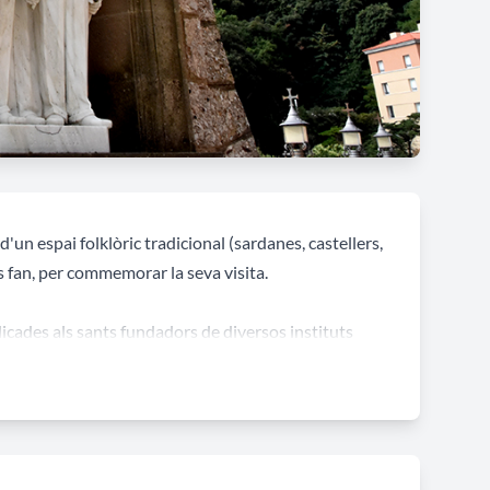
'un espai folklòric tradicional (sardanes, castellers,
s fan, per commemorar la seva visita.
dicades als sants fundadors de diversos instituts
titut Lasalle oferiren l’escultura de Sant Baptista
Pies l’escultura de Sant Josep de Calassanç, les
t la imatges de Sant Vicenç de Paül i els Salesians