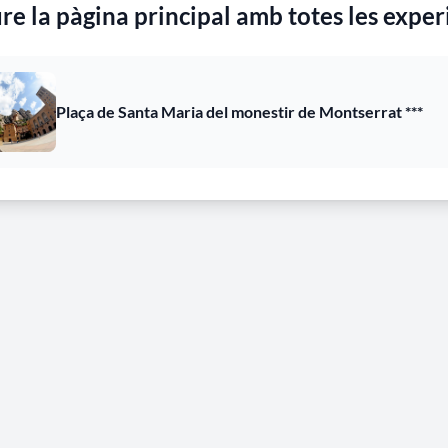
re la pàgina principal amb totes les exper
 Ramon Esteva Selva a www.totsobremontserrat.cat
Plaça de Santa Maria del monestir de Montserrat ***