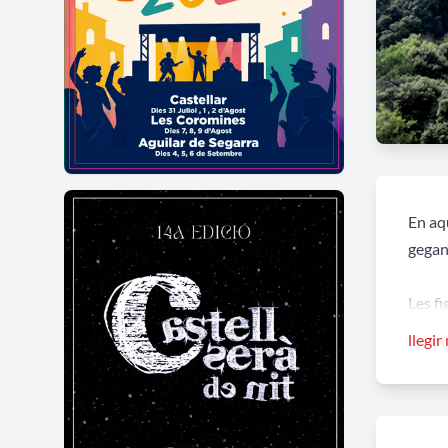
En aqu
gegant
Les f
religi
llegir
Lasall
Teresi
de de