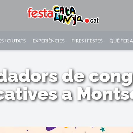
S I CIUTATS
EXPERIÈNCIES
FIRES I FESTES
QUÈ FER 
dadors de con
atives a Monts