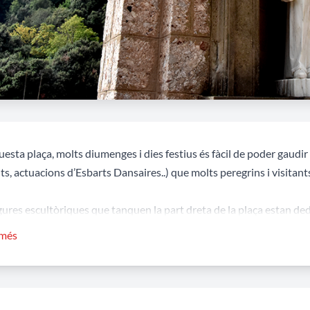
esta plaça, molts diumenges i dies festius és fàcil de poder gaudir d
s, actuacions d’Esbarts Dansaires..) que molts peregrins i visitant
igures escultòriques que tanquen la part dreta de la plaça estan de
osos que al llarg de la història s'han relacionat amb Montserrat: Ins
 més
e, els Carmelites l’escultura de Santa Teresa de Jesús, les Escoles 
anes l’escultura de Sant Enric d’Ossó, Paüls i Germanes de la Carita
 Sant Joan Bosco.