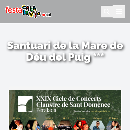
Santuari de la Mare de
Déu del Puig ***