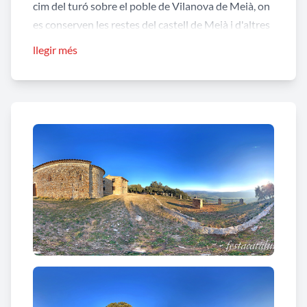
cim del turó sobre el poble de Vilanova de Meià, on
es conserven les restes del castell de Meià i d'altres
construccions alt-medievals situades al planell que
llegir més
forma el cim. L'antiga advocació era de Sant
Cristòfol, però pel fet que s'hi venerava una imatge
de la Mare de Déu, se l'anomena el santuari de la
Mare de Déu del Puig. La imatge fou traslladada a la
parròquia de Sant Salvador de Vilanova.
Era inicialment la parroquial de tot el terme del
castell de Meià, funcions que mantingué fins al
segle XII, quan s'edificà la nova església de Sant
Salvador, convertint-se aleshores en simple
santuari. Possiblement es construí al segle IX, si és
certa la inscripció que Roig i Jalpí diu haver vist en
una làpida sobre el portal d'entrada, que deia «Any
del Senyor 815. En nom de Crist la present església