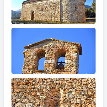
n'hi ha una altra també d'arc de mig punt, més
petita. Al mur de ponent s'obre una petita finestra
cruciforme i a la façana sud n'hi ha tres de doble
esqueixada.
Les façanes no són decorades llevat el sector sud de
la façana absidal on hi ha un ràfec bisellat. Al
capdamunt del mur de ponent hi ha un campanar
d'espadanya que es recolza perpendicularment a la
teulada.
L’aparell de carreuó, ben escairat, sense polir i
disposat en filades uniformes utilitzat en el sector
de ponent, contrasta amb el sector de llevant de la
façana sud, format per lloses i blocs de pedra sense
treballar, molt més irregular. A l'est del mur nord hi
ha restes d'unes filades en «
opus spicatum
». L'absis