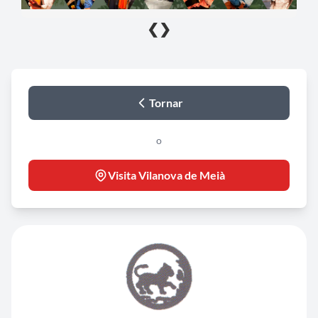
❮
❯
Tornar
o
Visita Vilanova de Meià