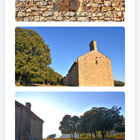
està fet de carreu petit ben escairat.
L'estat de l'estructures permet de suposar fins a
tres fases constructives i sembla raonable establir
que l'absis i l'est del mur nord correspondrien a
fases anteriors al segle XI; la meitat de llevant del
mur sud seria del segle XI i s'hauria de datar la part
de ponent i l'estructura interior de la nau, a la fi del
segle XI o principi del segle XII, fase en que
s'aprofitarien els elements esculpits de les impostes
dels edificis anteriors.