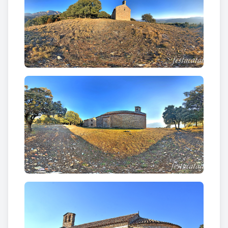
fou feta».
Presenta una sola nau de planta rectangular
coberta amb volta de canó reforçada per cinc arcs
torals que arrenquen de pilars rectangulars amb
impostes amb decoració incisa, reaprofitades
d'estructures anteriors. La nau és capçada a llevant
per un gran absis semicircular de perfil ultrapassat
més ample que la nau a la qual s'obre mitjançant un
dels arcs torals que arrenca de dos grans permòdols
de perfil graonat.
La porta d'entrada, que s’obre a la façana sud, és
d'arc de mig punt amb dovelles llises. Al mateix mur
també s'observa una porta paredada feta amb arc
de mig punt. Simètrica a aquesta, en la façana nord,