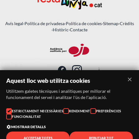
Avís legal
·
Política de privadesa
·
Política de cookies
·
Sitemap
·
Crèdits
·
Històric
·
Contacte
Aquest lloc web utilitza cookies
Utilitzem galetes tècniques i analítiques per millorar el
SUBSCRIU-TE AL BUTLLETÍ
funcionament del servei i analitzar l'ús de l'aplicació.
Telèfon:
938046359
ESTRICTAMENT NECESSÀRIES
RENDIMENT
PREFERÈNCIES
FUNCIONALITAT
Correu:
festacatalunya@festacatalunya.cat
MOSTRAR DETALLS
ACCEPTAR TOTES
REBUTJAR TOT