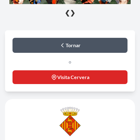
❮
❯
Tornar
o
Visita Cervera