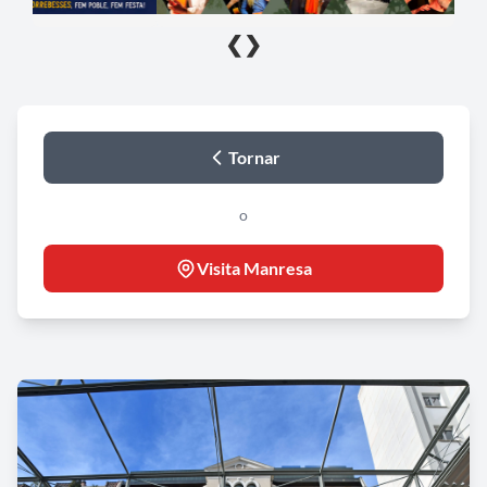
❮
❯
Tornar
o
Visita Manresa