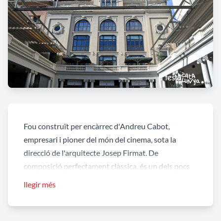
Fou construït per encàrrec d'Andreu Cabot,
empresari i pioner del món del cinema, sota la
direcció de l'arquitecte Josep Firmat. De
composició perfectament clàssica, és un dels pocs
exemples a la ciutat d'edifici noucentista. El gran
llegir més
pati davanter, amb un porxo de columnes jòniques,
fou durant molts anys aparador de les novetats
cinematogràfiques.