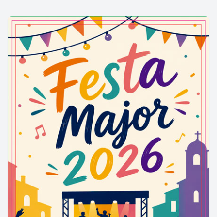
El Gran Kursaal es va inaugurar per la Festa Major
de 1927 amb una funció de gala de l'òpera "Aida", de
Verdi. Va ser el teatre més gran de Manresa, amb un
aforament de fins a 2.000 persones, entre la platea,
les flotges, l'amfiteatre i el galliner. Pensat
originàriament com a cinema, va acollir també una
gran varietat d'actes i espectacles: teatre, sarsue-
les, òperes, concerts, revista, dansa, conferències,
jocs florals, festivals, mítings... fins al tancament
l'any 1988, en què va passar a ser de propietat
municipal.
El Kursaal va tornar a obrir les portes la vigília de
Nadal de 1995. L'associació cultural El Galliner va
triar aquest espai per presentar-se i reivindicar