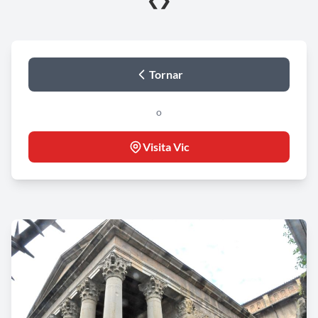
❮
❯
Tornar
o
Visita Vic