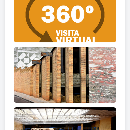
calentes
(
tepidarium
o bany tebi,
sudatoriom
o
bany de vapor i
caldarium
o bany calent).
Les estructures conservades ho són gracies a la
construcció damunt d’una masia que, aprofitant els
murs existents, va evitar un deteriorament més
gran o fins i tot la seva desaparició. La seva troballa
data de 1953.a través de la interpretació d’un
document de
1826. Ha
arribat fins a nosaltres la
totalitat de la seva planta i es excepcional l’alçada
conservada dels seus murs.
L’any 1959 la Diputació de Barcelona va promoure
la construcció d’un edifici per a conservar les restes.
Entre 1989 i 1998 la mateixa Diputació va tornar a
intervenir sobre el jaciment fins a inaugurar-lo l’11