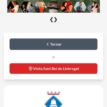
❮
❯
Tornar
o
Visita Sant Boi de Llobregat