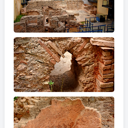
de setembre d’aquell any.
Sota del
frigidarium
es va localitzar un centre de
producció d’àmfores destinat a abastir el comerç i el
transport del vi de la
Laietània,
amb una cronologia
del 30-20 dC.