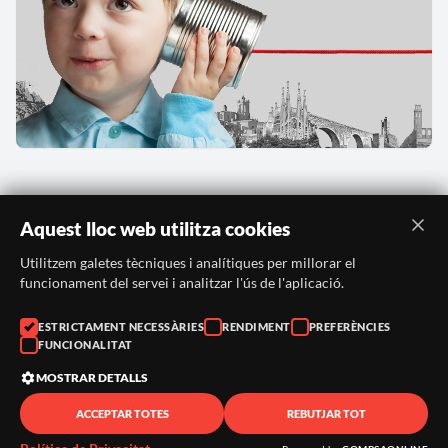
Aquest lloc web utilitza cookies
Utilitzem galetes tècniques i analítiques per millorar el
funcionament del servei i analitzar l'ús de l'aplicació.
ESTRICTAMENT NECESSÀRIES
RENDIMENT
PREFERÈNCIES
Avís legal
·
Política de privadesa
·
Política de cookies
·
Sitemap
·
Crèdits
FUNCIONALITAT
·
Històric
·
Contacte
MOSTRAR DETALLS
ACCEPTAR TOTES
REBUTJAR TOT