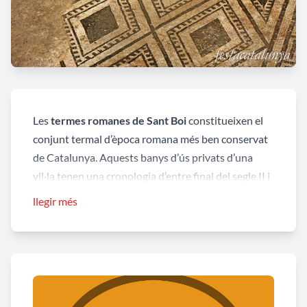
Les
termes romanes de Sant Boi
constitueixen el
conjunt termal d’època romana més ben conservat
de Catalunya. Aquests banys d’ús privats d’una
vil·la tenen una cronologia d’entre final del segle II i
principi del segle III dC. Aquesta vil·la sembla que
llegir més
va ser activa fins el segle V.
Les termes estaven formades per
dos cossos
d’edifici paral·lels, un amb les
cambres fredes
(
apodyterium
o vestidor,
frigidarium
o bany fred i
cella piscinalis
o sala) i l’altre amb les
cambres