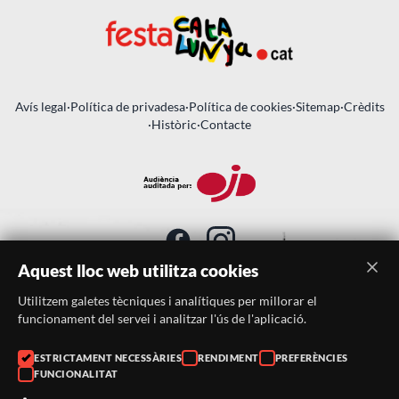
Avís legal
·
Política de privadesa
·
Política de cookies
·
Sitemap
·
Crèdits
·
Històric
·
Contacte
Aquest lloc web utilitza cookies
Utilitzem galetes tècniques i analítiques per millorar el
SUBSCRIU-TE AL BUTLLETÍ
funcionament del servei i analitzar l'ús de l'aplicació.
Telèfon:
938046359
ESTRICTAMENT NECESSÀRIES
RENDIMENT
PREFERÈNCIES
FUNCIONALITAT
Correu:
festacatalunya@festacatalunya.cat