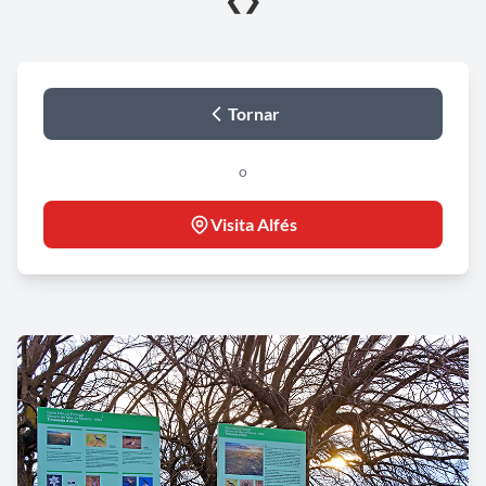
❮
❯
Tornar
o
Visita Alfés