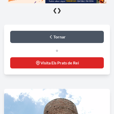
❮
❯
Tornar
o
Visita Els Prats de Rei