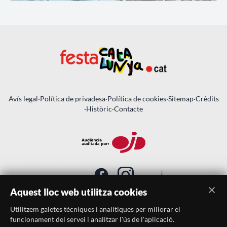
Avís legal
·
Política de privadesa
·
Política de cookies
·
Sitemap
·
Crèdits
·
Històric
·
Contacte
Aquest lloc web utilitza cookies
Utilitzem galetes tècniques i analítiques per millorar el
SUBSCRIU-TE AL BUTLLETÍ
funcionament del servei i analitzar l'ús de l'aplicació.