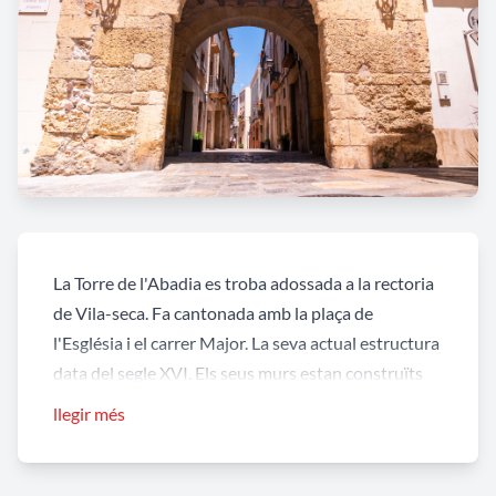
La Torre de l'Abadia es troba adossada a la rectoria
de Vila-seca. Fa cantonada amb la plaça de
l'Església i el carrer Major. La seva actual estructura
data del segle XVI. Els seus murs estan construïts
amb sillars als angles, pedra i morter. Les almenes
llegir més
van ser tapades amb fragments de totxana, pedra i
barrejats amb morter per formar el pretil superior.
Té planta quadrangular i diferents pisos interiors