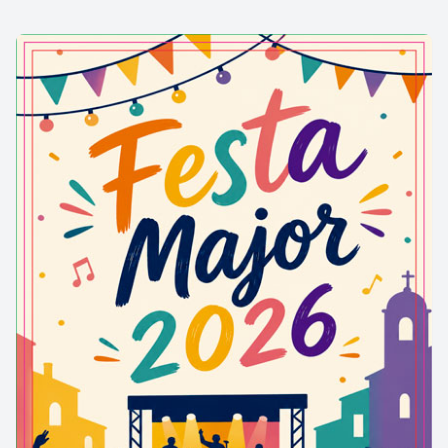
formats amb bòvedes, entramats de fusta o un
sistema mixt.
Text extret de: www.lapinedaplatja.info