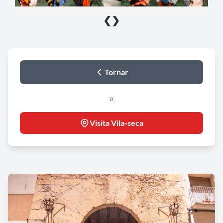
❮
❯
Tornar
o
Visita Vila-seca