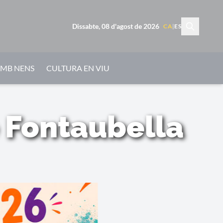
Dissabte, 08 d'agost de 2026
CA
|
ES
AMB NENS
CULTURA EN VIU
e Fontaubella