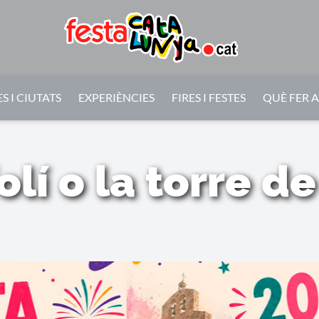
S I CIUTATS
EXPERIÈNCIES
FIRES I FESTES
QUÈ FER 
olí o la torre d