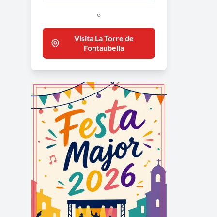
o
Visita La Torre de
Fontaubella