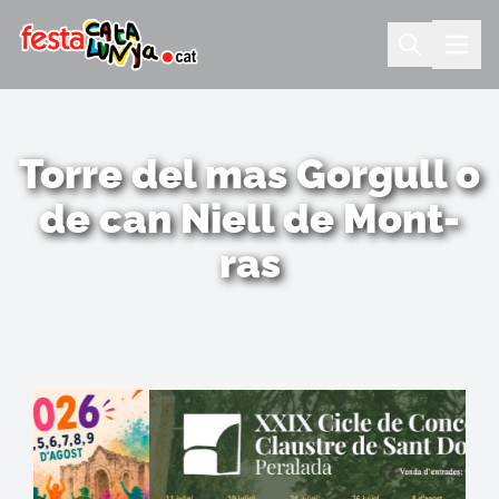
Torre del mas Gorgull o
de can Niell de Mont-
ras