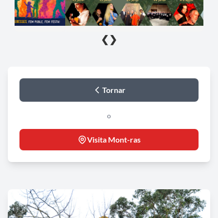
❮
❯
Tornar
o
Visita Mont-ras