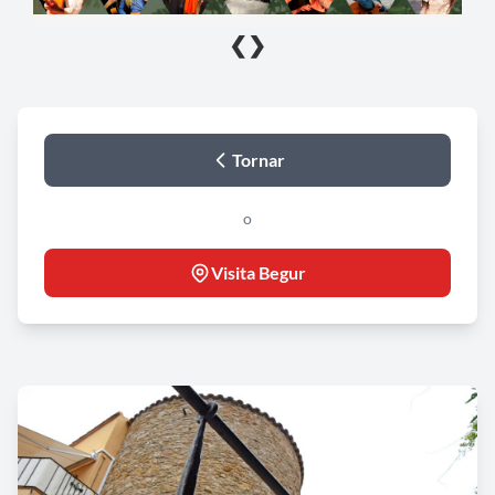
❮
❯
Tornar
o
Visita Begur