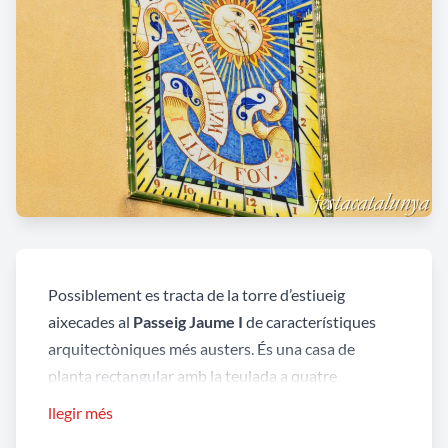
Possiblement es tracta de la torre d’estiueig
aixecades al
Passeig Jaume I
de característiques
arquitectòniques més austers. És una casa de
planta rectangular amb la teulada a quatre
vessants. Ens recorda clarament un gran casal
llegir més
català amb les obertures emmarcades amb pedra, a