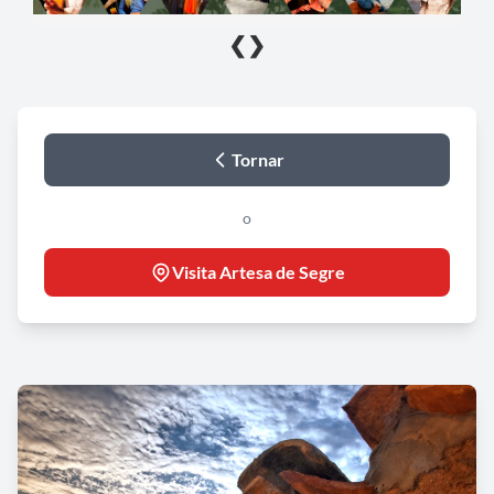
❮
❯
Tornar
o
Visita Artesa de Segre