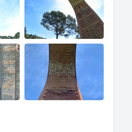
que suposa el tren no implica una variació dràstica
lleugers.
s que va continuar al llarg de tot el segle, encara
lupament de la siderúrgia: tot i així, al llarg del
lt nombrosos els que segueixen donant servei a les
ent de segle XX, aquesta tipologia de ponts va caure
e tot el segle.
a volta durant la seva construcció. En els més alts,
on es deixaven carreus que sobresortien o buits per
ntueixen en molts d’ells.