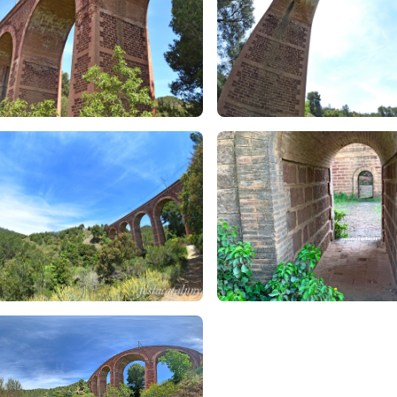
 correspon al seu propi pes. El gran increment de càrrega variable 
càrrega total, com sí succeïa amb els arcs de fusta o fosa, molt més 
ests primers anys es van construir ponts de pedra per milers, procé
ogressivament el seu ús va anar retrocedint gradualment pel desenvo
 XIX es van seguir erigint grans viaductes de pedra. Encara són mo
 fèrries. Amb l’aparició de l’acer i el formigó a partir de començam
ús. Tot i així van seguir realitzant-se de forma esporàdica al llarg d
ls ponts de pedra requerien ponts previs de fusta que suportessin l
imbres havien de construir-se sobre les pròpies piles ja aixecades, 
astament de mènsules provisionals de fusta que encara es veuen o i