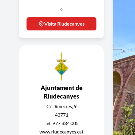
o
Visita Riudecanyes
Ajuntament de
Riudecanyes
C/ Dimecres, 9
43771
Tel: 977 834 005
www.riudecanyes.cat