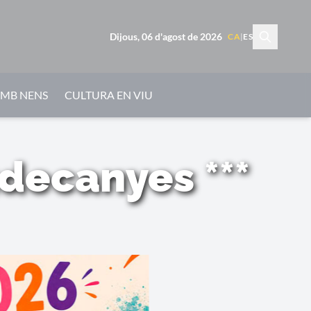
Dijous, 06 d'agost de 2026
CA
|
ES
AMB NENS
CULTURA EN VIU
udecanyes ***