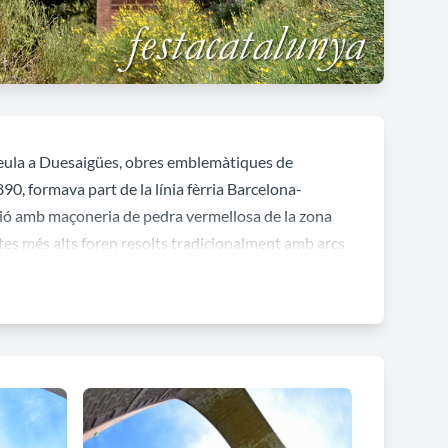
Seula a Duesaigües, obres emblemàtiques de
90, formava part de la línia fèrria Barcelona-
cció amb maçoneria de pedra vermellosa de la zona
tes més alts foren resolts tradicionalment amb arcs
 pedra va constituir el material de referència per a la
edra havia experimentat importants progressos al
tar el pes de locomotores i vehicles eren superiors a
u disseny i tècniques de construcció no van requerir
or part de la càrrega que han de resistir els ponts de