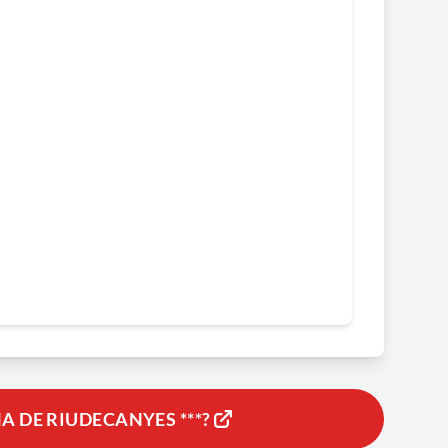
A DE RIUDECANYES ***?