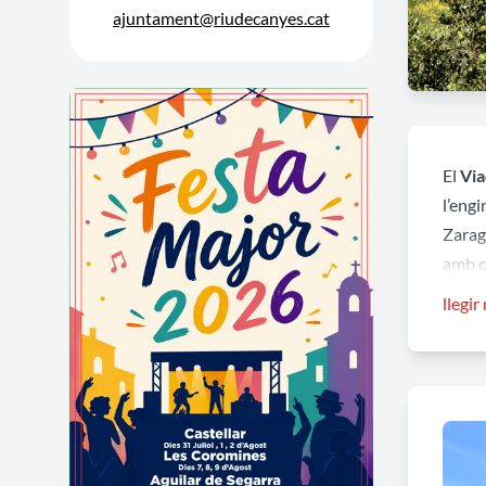
ajuntament@riudecanyes.cat
El
Via
l’eng
Zarag
amb c
poc r
llegir
A les 
const
segle 
aquell
cap ca