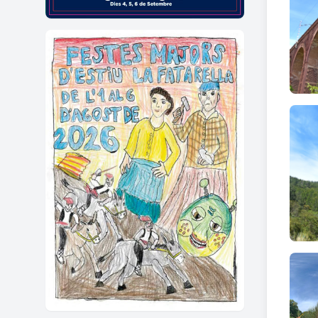
pedra
de la 
En aqu
que pr
segle
línies
en des
Tots e
les c
l’enc