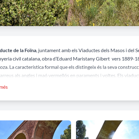
ducte de la Foïna
, juntament amb els Viaductes dels Masos i del 
inyeria civil catalana, obra d’Eduard Maristany Gibert vers 1889-18
oza. La característica formal que els distingeix és la seva constru
arreus als angles i maó vermellós en paraments i voltes. Els viaduc
ebaixats i amb més freqüència semicirculars.
 més
primitives línies de ferrocarril de la primera meitat del segle XIX, la
rucció de ponts i viaductes. La tècnica de construcció d’arcs de p
XVIII i, encara que la capacitat i robustesa necessàries per a supor
es que requerien les càrregues dels antics camins i calçades, el se
nvi qualitatiu per a adaptar-se a les majors exigències. Així, la maj