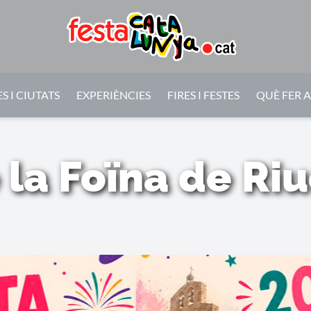
S I CIUTATS
EXPERIÈNCIES
FIRES I FESTES
QUÈ FER 
la Foïna de Ri