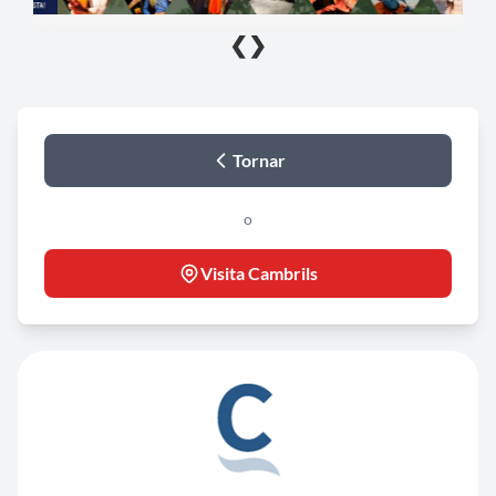
❮
❯
Tornar
o
Visita Cambrils