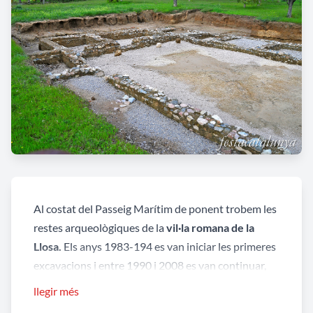
Al costat del Passeig Marítim de ponent trobem les
restes arqueològiques de la
vil·la romana de la
Llosa.
Els anys 1983-194 es van iniciar les primeres
excavacions i entre 1990 i 2008 es van continuar,
restant paralitzades totalment des de 2010. Els
llegir més
treballs arqueològics van posar al descobert les