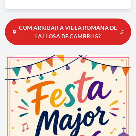
dimensions molt més grans i amb un gran porxo
vorejant la cara interna de la U que faria de
passadís i element connector entre estances.
COM ARRIBAR A VIL·LA ROMANA DE
Aquesta zona així mateix es pot subdividir en dos:
LA LLOSA DE CAMBRILS?
la part més antiga (s I aC) i la seva posterior
ampliació cap a l'interior, que va representar el punt
de màxima esplendor (s. II dC). Aquesta estructura
va arribar a assolir una claveguera pròpia aprofitant
la zona més pròxima al barranc per a posar el
dipòsit d'aigua de la cuina i la via de desguàs dels
lavabos (latrinae).
Les estructures es van planificar de tal manera que
la part interna de la U estigués al sud i aprofites les
màximes hores de sol alhora que es protegien
d’aquesta forma del fort ven característic de la zona.