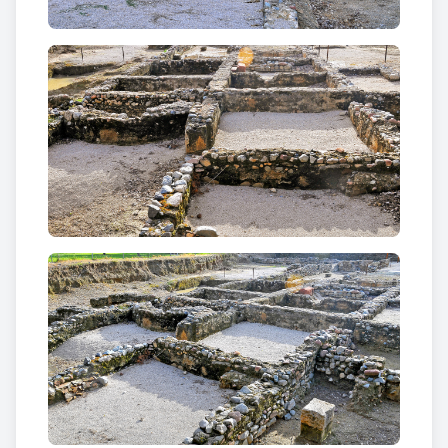
cobrir-se del sol.
La zona més a tocar del mar (pars urbana), amb
l'estructura principal o casa dels propietaris amb
troballes més nombroses i més destacades. La
residència dels amos, es distribuïa en estances
certament petites, com ara els menjadors
(
biclinium
i després el
triclinium
), sala de recepció,
habitacions i estances, cuina, latrines, banys
(
caldarium
,
laconicum
així com un
frigidarium
fora
la casa en un annex cobert), pou, un forn on produir
ceràmiques, un possible jardí i un petit hort per a
l'horticultura.
La part residencial tenia també forma de U, però no
tant pronunciada com la de la
pars rustica
i d'unes