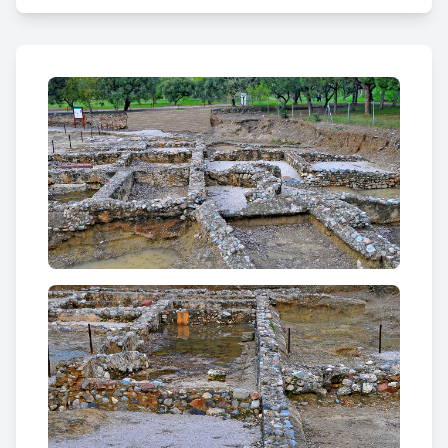
restes d’una vil·la romana, situada estratègicament
al costat d’un corrent d’aigua, molt a prop de la línia
de mar i de la via Augusta, en una zona fèrtil per al
cultiu. La vil·la de la Llosa ocuparia un solar més o
menys rectangular d'uns 17500 m² (70 per 250 m),
dividit en dues zones ben diferenciades: la
pars
rustica
o de treball i la
pars urbana
o residencial.
La zona més septentrional (
pars rustica
) amb una
estructura en forma de U que podrien ser
magatzems o estances pels esclaus que treballaven
per a l'amo, caracteritzada per troballes de
producció artesanal d'autosuficiència. Es dividia en
petites estances de pocs metres d'ample sense cap
connexió interna entre elles, totes tenien portes
d'accés i gaudien una petita passarel·la exterior de
porxos de fusta en la cara interna d'aquesta U per a