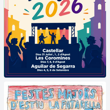
Curiositats
A la zona de la part noble de la vil·la, el 1992 es va
localitzar un conjunt excepcional de bronzes
(lampadari antropomorf, canelobre, llàntia
piriforme i suports, pàtera i cassó), tots ells
exposats al Museu del Molí de les Tres Eres. Altres
elements recuperats foren estucs i marbres (
opus
sectile
) i estris quotidians (motlle superior d'un
molí de mà romà, elements de taller, agulles de cosir,
llànties comunes, recipients ceràmics decorats
(
terra sigillata
), fragments d'àmfora, rajoles, fins i
tot instruments quirúrgics…).