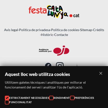
Avís legal
·
Política de privadesa
·
Política de cookies
·
Sitemap
·
Crèdits
·
Històric
·
Contacte
Aquest lloc web utilitza cookies
Utilitzem galetes tècniques i analítiques per millorar el
SUBSCRIU-TE AL BUTLLETÍ
funcionament del servei i analitzar l'ús de l'aplicació.
Telèfon:
938046359
ESTRICTAMENT NECESSÀRIES
RENDIMENT
PREFERÈNCIES
FUNCIONALITAT
Correu:
festacatalunya@festacatalunya.cat