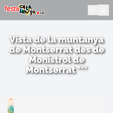
Vista de la muntanya
de Montserrat des de
Monistrol de
Montserrat ***