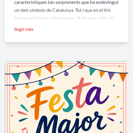
característiques tan sorprenents que ha esdevingut
un dels símbols de Catalunya. Tot i que en el líric
himne del Virolai s’afirma que: "Amb serra d’or, els
angelets serraren eixos turons...", l’explicació
llegir més
científica sobre la gènesi del massís montserratí és
força diferent, i, en darrer terme, fa responsables
del sorprenent modelat de la Serra als agents
atmosfèrics.
La Muntanya de Montserrat es un Parc Natural,
depenent, des de 1982, de la Generalitat de
Catalunya.
En primer lloc, cal parlar d’un gran golf marí d’aigües
no gaire fondes, existent fa cosa d’uns 50 milions
d’anys, situat on es troba ara la Depressió Central
Catalana, i al qual desguassaven impetuosos rius
procedents dels vessants d’un massís catalano-