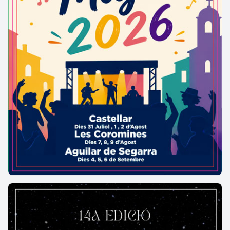
balear desaparegut, que aportaven grans masses de
còdols.
Els còdols s’anaren barrejant amb materials més
pastosos i varen formar una massa que, quan
aquest massís catalano-balear desaparegué i els
terrenys circumdants al gran golf s’enrolaren enmig
de cataclismes geològics, el relleu de Montserrat
anà emergint del fons del mar amb una gran
brusquedat de formes -posem-hi, ara fa deu milions
d’anys- i els seus relleus quedaren a la mercè de
vents, pluges i glaçades fins convertir-los en
aquesta espectacular escenografia que ara
admirem. Ajudaria a això, és clar, la duresa dels
materials emergits, formats pels característics
conglomerats (còdols, sorres i un duríssim ciment
calcari), que els científics anomenen pudingues i