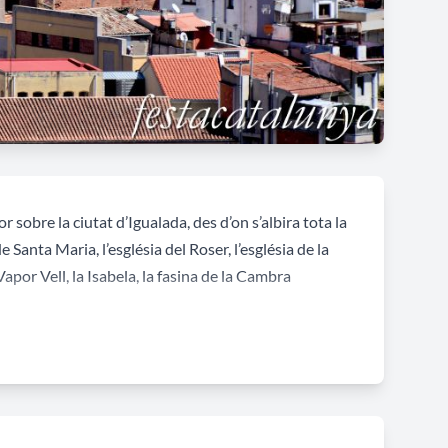
sobre la ciutat d’Igualada, des d’on s’albira tota la
de Santa Maria, l’església del Roser, l’església de la
apor Vell, la Isabela, la fasina de la Cambra
re circular defensiva, designada amb el nom oficial
egona carlinada, anomenada “dels matiners” i
endiat l’Ateneu Igualadí.