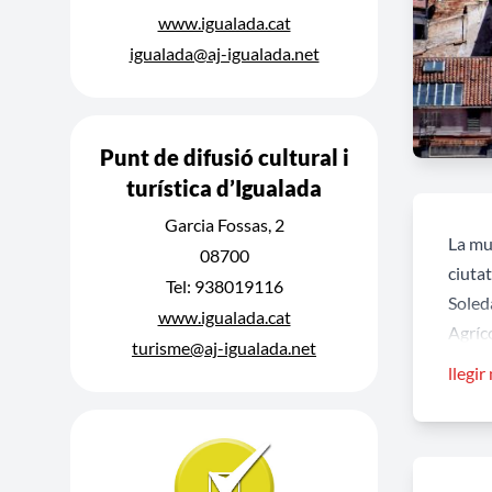
www.igualada.cat
igualada@aj-igualada.net
Punt de difusió cultural i
turística d’Igualada
Garcia Fossas, 2
La mun
08700
ciutat
Tel: 938019116
Soleda
www.igualada.cat
Agríco
turisme@aj-igualada.net
Aquest
llegir
d’Isab
reforç