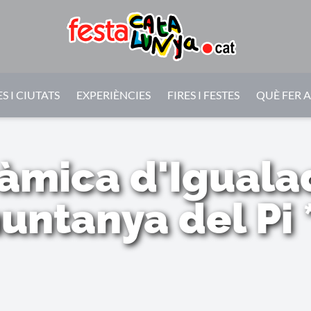
S I CIUTATS
EXPERIÈNCIES
FIRES I FESTES
QUÈ FER 
àmica d'Iguala
untanya del Pi *