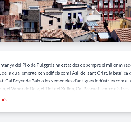
tanya del Pi o de Puiggrós ha estat des de sempre el millor mirador 
, de la qual emergeixen edificis com l’Asil del sant Crist, la basílica 
t, Cal Boyer de Baix o les xemeneies d’antigues indústries com el V
la, el Vapor de Baix, el Tint del Xulina, Cal Pascual... entre d’altres.
a posició estratègica feu que s’hi construís el 1837 un fortí o tor
 més
ell II, durant la primera guerra carlina, que fou refeta durant la s
ada amb artilleria durant la tercera guerra carlina, quan va ser inc