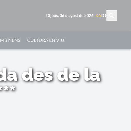
Dijous, 06 d'agost de 2026
CA
|
ES
AMB NENS
CULTURA EN VIU
da des de la
**